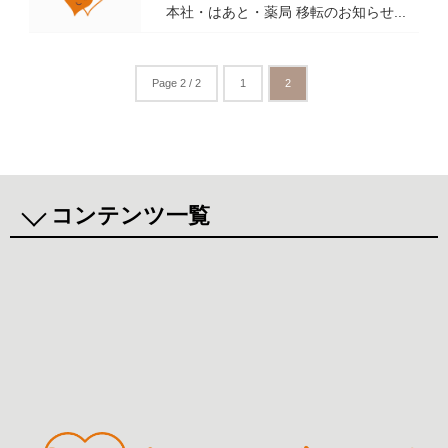
本社・はあと・薬局 移転のお知らせ...
Page 2 / 2
1
2
コンテンツ一覧
まごころニュース
新着情報
行事・活動報告
お役立ち情報
介護サービス
小規模多機能型居宅介護
サービス付き高齢者向け住宅
リハビリデイサービス（地域
デイサービス（認知症対応型