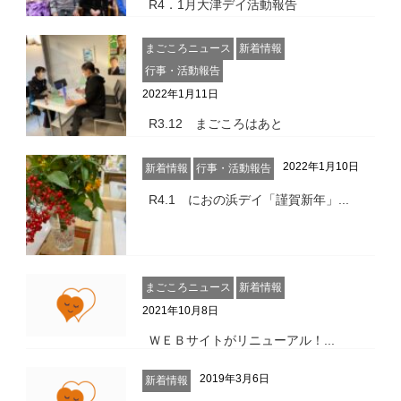
R4．1月大津デイ活動報告
まごころニュース
新着情報
行事・活動報告
2022年1月11日
R3.12 まごころはあと
2022年1月10日
新着情報
行事・活動報告
R4.1 におの浜デイ「謹賀新年」...
まごころニュース
新着情報
2021年10月8日
ＷＥＢサイトがリニューアル！...
2019年3月6日
新着情報