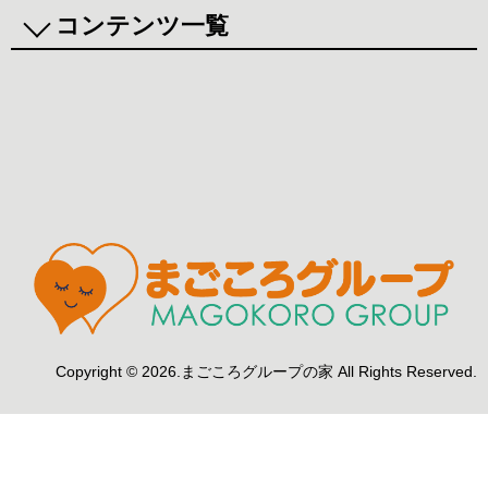
コンテンツ一覧
まごころニュース
新着情報
行事・活動報告
お役立ち情報
介護サービス
小規模多機能型居宅介護
サービス付き高齢者向け住宅
リハビリデイサービス（地域
デイサービス（認知症対応型
密着型通所介護）
通所介護）
ケアマネジメント（居宅介護
訪問介護
支援）
介護タクシー
保険外サービス（自費サービ
Copyright © 2026.まごころグループの家 All Rights Reserved.
ス）
まごころ薬局
まごころ保育園